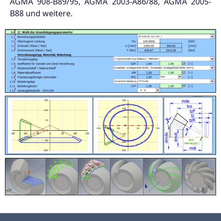
AGMA 908-B89/95, AGMA 2003-A86/88, AGMA 2005-
B88 und weitere.